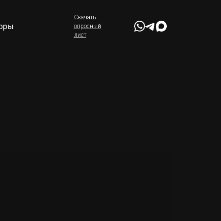
Скачать
юры
опросный
лист