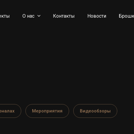
екты
О нас
Контакты
Новости
Брош
рналах
Мероприятия
Видеообзоры