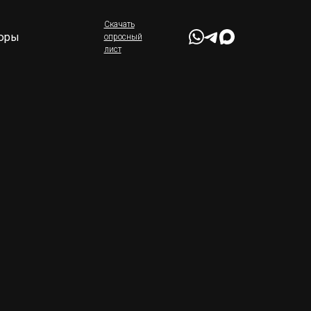
Скачать
юры
опросный
лист